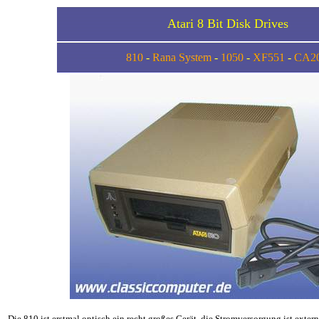
Atari 8 Bit Disk Drives
810
-
Rana System
-
1050
-
XF551
-
CA2
Die 810
ist erstmal optisch ein recht großes Gerät, die Stromversorgung ist exte