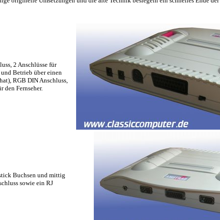
ige originelle Umsetzungen und die alte Technik besiegeln ein schnelles Ende der
uss, 2 Anschlüsse für
 und Betrieb über einen
 hat), RGB DIN Anschluss,
r den Fernseher.
stick Buchsen und mittig
schluss sowie ein RJ