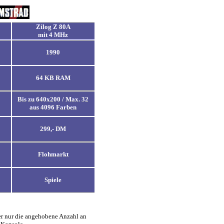
Zilog Z 80A
mit 4 MHz
1990
64 KB RAM
Bis zu 640x200 / Max. 32
aus 4096 Farben
299
,- DM
Flohmarkt
Spiele
er nur die angehobene Anzahl an