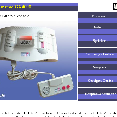
mstrad GX4000
8 Bit Spielkonsole
Prozessor :
Gebaut :
Speicher :
Auflösung / Farben :
Neupreis :
Gezeigtes Gerät :
Hauptanwendungen :
 welche auf dem CPC 6128 Plus basiert. Unterschied zu den alten CPC 6128 ist ab